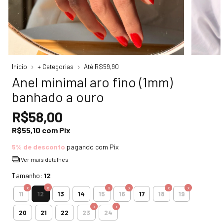
Início
+ Categorias
Até R$59,90
Anel minimal aro fino (1mm)
banhado a ouro
R$58,00
R$55,10
com
Pix
5% de desconto
pagando com Pix
Ver mais detalhes
Tamanho:
12
12
11
13
14
15
16
17
18
19
20
21
22
23
24