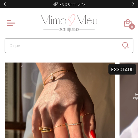
+ 5% OFF no Pix
0
ESGOTADO