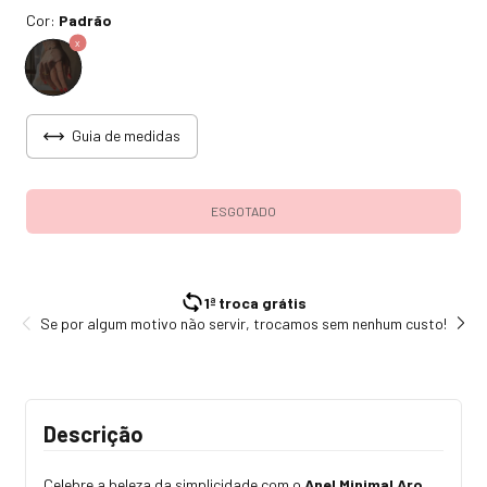
Cor:
Padrão
Guia de medidas
1ª troca grátis
Se por algum motivo não servir, trocamos sem nenhum custo!
Tod
Descrição
Celebre a beleza da simplicidade com o
Anel Minimal Aro