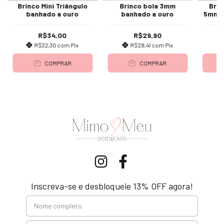
Brinco Mini Triângulo
Brinco bola 3mm
Brin
banhado a ouro
banhado a ouro
5mm (
R$34,00
R$29,90
R$32,30
com
Pix
R$28,41
com
Pix
COMPRAR
COMPRAR
Inscreva-se e desbloqueie 13% OFF agora!