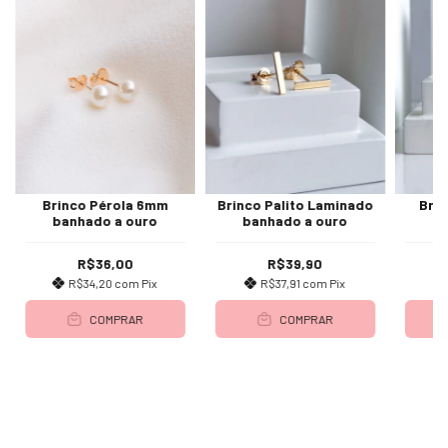
Brinco Pérola 6mm
Brinco Palito Laminado
Brin
banhado a ouro
banhado a ouro
b
R$36,00
R$39,90
R$34,20
com
Pix
R$37,91
com
Pix
COMPRAR
COMPRAR