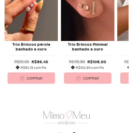
Trio Brincos pérola
Trio Brincos Minimal
Pu
banhado a ouro
banhado a ouro
b
R$91,00
R$86,45
R$113,80
R$108,00
R$2
R$82,13
com
Pix
R$102,60
com
Pix
COMPRAR
COMPRAR