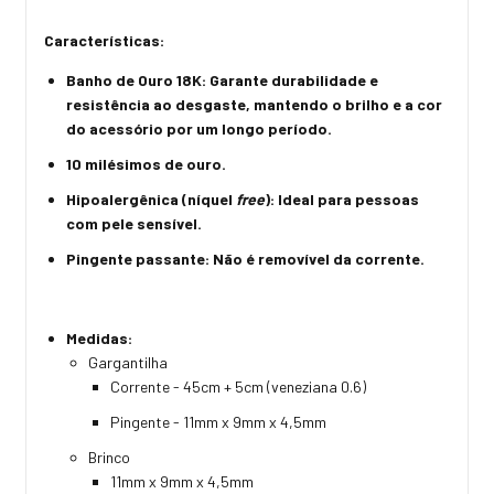
Características:
Banho de Ouro 18K
: Garante durabilidade e
resistência ao desgaste, mantendo o brilho e a cor
do acessório por um longo período.
10 milésimos de ouro
.
Hipoalergênica (níquel
free
)
: Ideal para pessoas
com pele sensível.
Pingente passante
: Não é removível da corrente.
Medidas:
Gargantilha
Corrente - 45cm + 5cm (veneziana 0.6)
Pingente - 11mm x 9mm x 4,5mm
Brinco
11mm x 9mm x 4,5mm