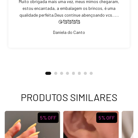
Muito obrigada mais uma vez, meus mimos chegaram,
estou encantada, a embalagem os brincos, é uma
qualidade perfeita.Deus continue abençoando vcs……
😘🥰🥰🥰🥰
Daniela do Canto
PRODUTOS SIMILARES
5
%
OFF
5
%
OFF