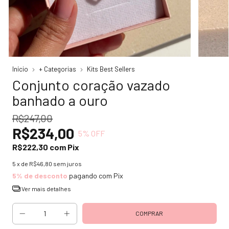
Início
+ Categorias
Kits Best Sellers
Conjunto coração vazado
banhado a ouro
R$247,00
R$234,00
5
% OFF
R$222,30
com
Pix
5
x de
R$46,80
sem juros
5% de desconto
pagando com Pix
Ver mais detalhes