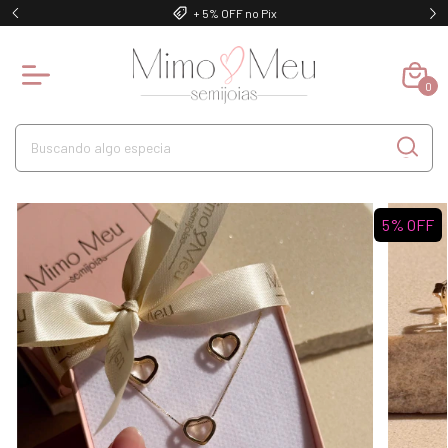
+ 5% OFF no Pix
0
5
%
OFF