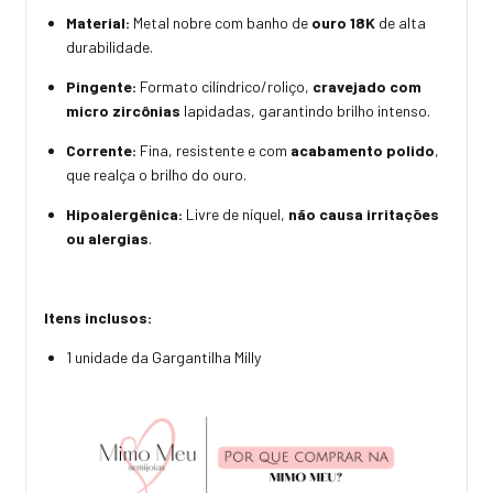
Material:
Metal nobre com banho de
ouro 18K
de alta
durabilidade.
Pingente:
Formato cilíndrico/roliço,
cravejado com
micro zircônias
lapidadas, garantindo brilho intenso.
Corrente:
Fina, resistente e com
acabamento polido
,
que realça o brilho do ouro.
Hipoalergênica:
Livre de níquel,
não causa irritações
ou alergias
.
Itens inclusos:
1 unidade da Gargantilha Milly