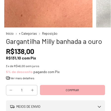
Início
+ Categorias
Reposição
Gargantilha Milly banhada a ouro
R$138,00
R$131,10
com
Pix
3
x de
R$46,00
sem juros
5% de desconto
pagando com Pix
Ver mais detalhes
MEIOS DE ENVIO