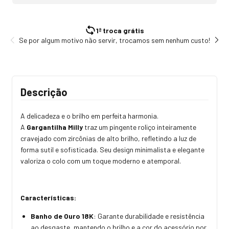
1ª troca grátis
Se por algum motivo não servir, trocamos sem nenhum custo!
Tod
Descrição
A delicadeza e o brilho em perfeita harmonia.
A
Gargantilha Milly
traz um pingente roliço inteiramente
cravejado com zircônias de alto brilho, refletindo a luz de
forma sutil e sofisticada. Seu design minimalista e elegante
valoriza o colo com um toque moderno e atemporal.
Características:
Banho de Ouro 18K
: Garante durabilidade e resistência
ao desgaste, mantendo o brilho e a cor do acessório por