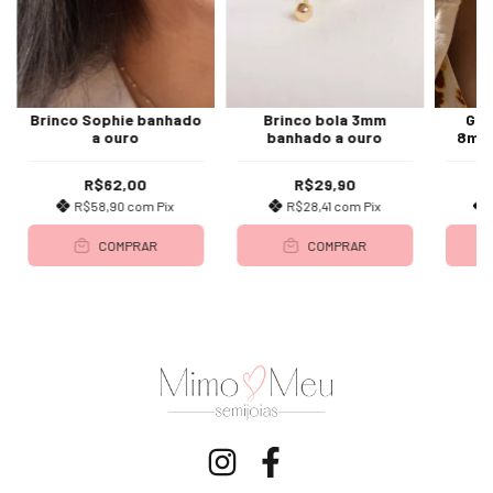
Brinco Sophie banhado
Brinco bola 3mm
Gar
a ouro
banhado a ouro
8mm 
R$62,00
R$29,90
R$58,90
com
Pix
R$28,41
com
Pix
COMPRAR
COMPRAR